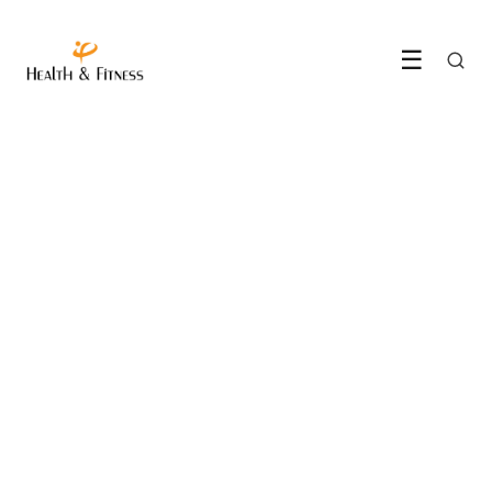
☰
VOEDING & DIEET
Je eet bijna zeker te weinig
vezels (en zo los je dat op)
24 May 2026
·
6 min leestijd